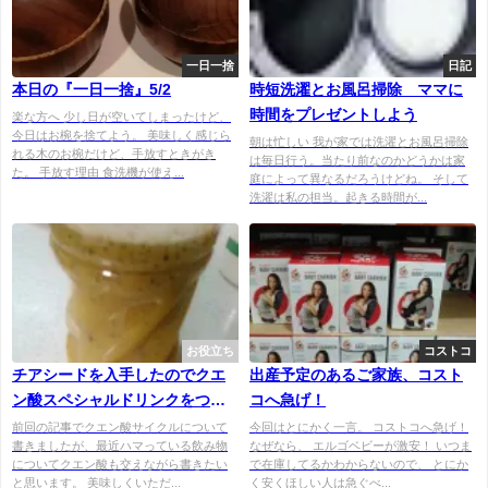
一日一捨
日記
本日の『一日一捨』5/2
時短洗濯とお風呂掃除 ママに
時間をプレゼントしよう
楽な方へ 少し日が空いてしまったけど、
今日はお椀を捨てよう。 美味しく感じら
朝は忙しい 我が家では洗濯とお風呂掃除
れる木のお椀だけど、手放すときがき
は毎日行う。当たり前なのかどうかは家
た。 手放す理由 食洗機が使え...
庭によって異なるだろうけどね。 そして
洗濯は私の担当。起きる時間が...
お役立ち
コストコ
チアシードを入手したのでクエ
出産予定のあるご家族、コスト
ン酸スペシャルドリンクをつく
コへ急げ！
る。
前回の記事でクエン酸サイクルについて
今回はとにかく一言。 コストコへ急げ！
書きましたが、最近ハマっている飲み物
なぜなら、 エルゴベビーが激安！ いつま
についてクエン酸も交えながら書きたい
で在庫してるかわからないので、 とにか
と思います。 美味しくいただ...
く安くほしい人は急ぐべ...