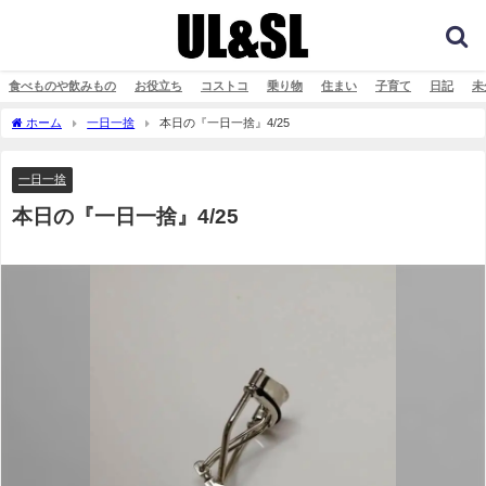
食べものや飲みもの
お役立ち
コストコ
乗り物
住まい
子育て
日記
未
ホーム
一日一捨
本日の『一日一捨』4/25
一日一捨
本日の『一日一捨』4/25