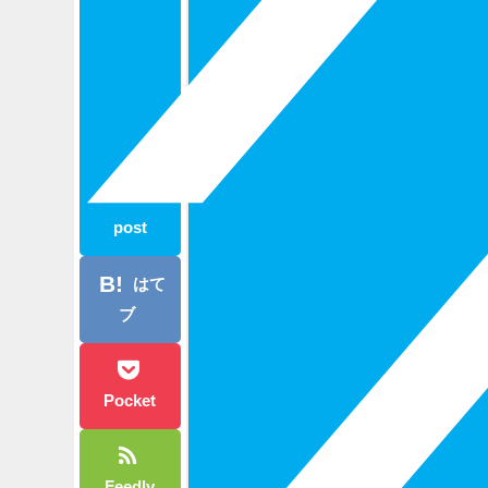
post
はて
ブ
Pocket
Feedly