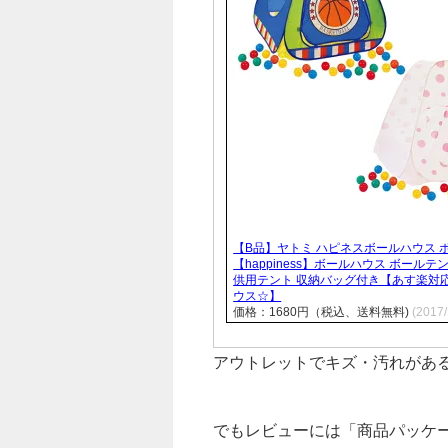
【B品】ヤトミ ハピネスボールハウス 
【happiness】ボールハウス ボールテ
供用テント 収納バッグ付き【あす楽対
ウス☆】
価格：1680円（税込、送料無料)
(2017
アウトレットでキズ・汚れがあ
でもレビューには「商品パッケ