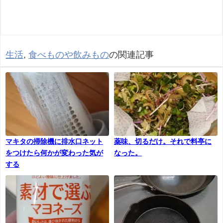
生活
,
食べものや飲みもの
の関連記事
マキタの掃除機に排水口ネット
薬味、切るだけ。それで料亭に
をつけたら何かが変わった気が
なった。
する