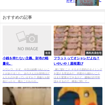
だぞ！
おすすめの記事
生活
県民共済住宅
小銭を持たない主義。財布の軽
フラットってオシャレだよね？
量化。
いやいや！屋根選び
シワシワ、ヤダ。 今日は結構うれしいこ
家に望むこと そろそろ契約のタイミング
とがありました。 みなさんはお財布はど
を迎える見込みだ。内装やら細かいこと
んなものを使っていますか？ 高級なお財
はまだ変更ができるけど、建物の許可申
布だったり、職人こだわりの...
請をするので、構造に関して...