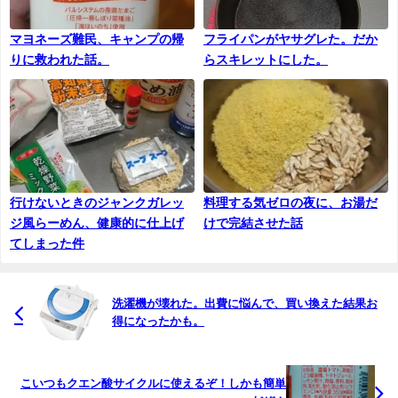
マヨネーズ難民、キャンプの帰
フライパンがヤサグレた。だか
りに救われた話。
らスキレットにした。
行けないときのジャンクガレッ
料理する気ゼロの夜に、お湯だ
ジ風らーめん、健康的に仕上げ
けで完結させた話
てしまった件
洗濯機が壊れた。出費に悩んで、買い換えた結果お
得になったかも。
こいつもクエン酸サイクルに使えるぞ！しかも簡単