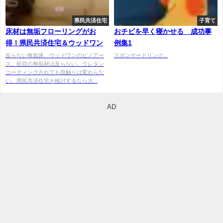
県民共済住宅
子育て
床材は無垢フローリングがお
おチビを早く寝かせる 成功事
得！県民共済住宅＆ウッドワン
例集1
反らない無垢床、ウッドワンのピノアー
スポンサードリンク...
ス。柾目の無垢材は反らない。ウレタン
コーティングされても肌触りは変わらな
い。県民共済住宅を検討するなら大...
AD