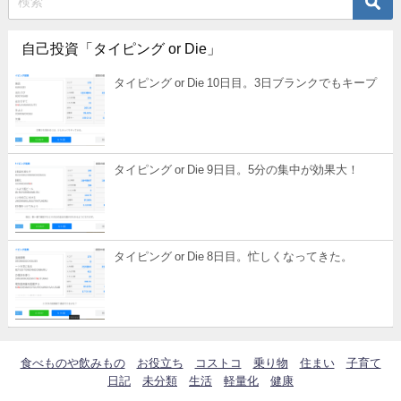
自己投資「タイピング or Die」
タイピング or Die 10日目。3日ブランクでもキープ
タイピング or Die 9日目。5分の集中が効果大！
タイピング or Die 8日目。忙しくなってきた。
食べものや飲みもの
お役立ち
コストコ
乗り物
住まい
子育て
日記
未分類
生活
軽量化
健康