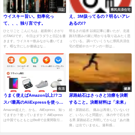
日記
県民共済住宅
ウイスキー旨い。効率化っ
え、3M扱ってるの？明るいアレ
て、、、独り言です。
あるの!?
ひとりごと こんにちは。超面倒くさがり
明るさの追求 以前記事に書いたが、北道
のTAKUです。 今日はダラダラと日記を書
路3方囲みの家に明かりを取り込みたく思
きます。ウイスキー飲みながら書いてま
っている。 調べていくうちに県民共済住
す。暇な方にしか価値はな...
宅の壁紙やカーテンの一部は...
生活
健康
うまく使えばAmazon以上!?コ
尿路結石はさっさと治療を決断
スパ最高のAliExpressを使って
すること。決断材料は「未来」
みる。
Amazon超えた、かも。 AliExpress、知っ
続・尿路結石。 痛みは再発していないけ
てますか？使っていますか？ AliExpress
ど、いろいろと問題が。 体の中で石を作
は中国でもともとはBtoBで企業間取引...
る男 尿路結石と判明してからは「あの激
痛」は出ていません。違和感...