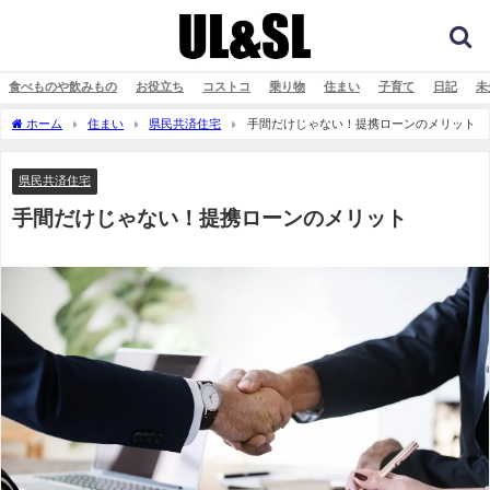
食べものや飲みもの
お役立ち
コストコ
乗り物
住まい
子育て
日記
未
ホーム
住まい
県民共済住宅
手間だけじゃない！提携ローンのメリット
県民共済住宅
手間だけじゃない！提携ローンのメリット