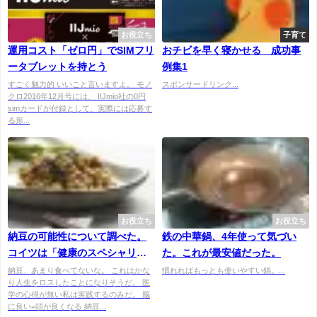
お役立ち
子育て
運用コスト「ゼロ円」でSIMフリ
おチビを早く寝かせる 成功事
ータブレットを持とう
例集1
すごく魅力的 いいこと言いますよ。 モノ
スポンサードリンク...
クロ2016年12月号には、 IIJmio社の0円
simカードが付録として、実際には応募す
る形...
お役立ち
お役立ち
納豆の可能性について調べた。
鉄の中華鍋、4年使って気づい
コイツは「健康のスペシャリス
た。これが最安値だった。
ト」だ
納豆、あまり食べてないな。 これはかな
慣れればもっとも使いやすい鍋。...
り人生をロスしたことになりそうだ。 医
学の心得が無い私は実践するのみだ。 脳
に良い=頭が良くなる 納豆...