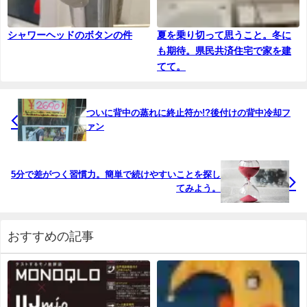
シャワーヘッドのボタンの件
夏を乗り切って思うこと。冬に
も期待。県民共済住宅で家を建
てて。
ついに背中の蒸れに終止符か!?後付けの背中冷却フ
ァン
5分で差がつく習慣力。簡単で続けやすいことを探し
てみよう。
おすすめの記事