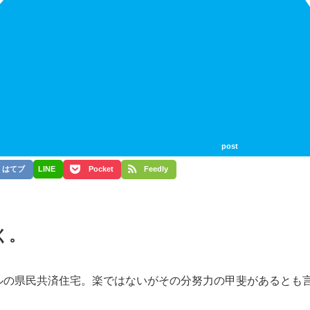
post
はてブ
LINE
Pocket
Feedly
く。
ルの県民共済住宅。楽ではないがその分努力の甲斐があるとも