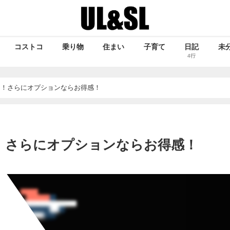
コストコ
乗り物
住まい
子育て
日記
未
4行
よ！さらにオプションならお得感！
！さらにオプションならお得感！