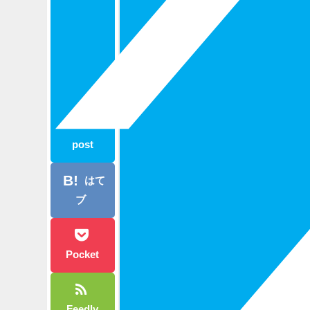
post
はて
ブ
Pocket
Feedly