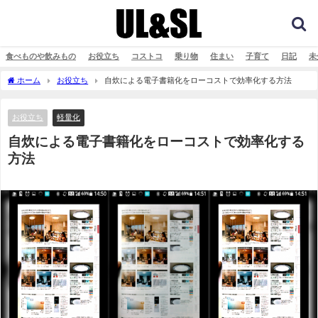
食べものや飲みもの
お役立ち
コストコ
乗り物
住まい
子育て
日記
未
ホーム
お役立ち
自炊による電子書籍化をローコストで効率化する方法
お役立ち
軽量化
自炊による電子書籍化をローコストで効率化する
方法