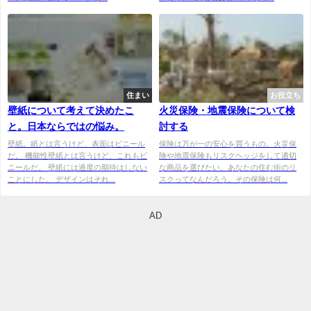
住まい
お役立ち
壁紙について考えて決めたこ
火災保険・地震保険について検
と。日本ならではの悩み。
討する
壁紙。紙とは言うけど、表面はビニール
保険は万が一の安心を買うもの。火災保
だ。 機能性壁紙とは言うけど、これもビ
険や地震保険もリスクヘッジをして適切
ニールだ。 壁紙には過度の期待はしない
な商品を選びたい。あなたの住む街のリ
ことにした。 デザインはそれ...
スクってなんだろう。その保険は何...
AD