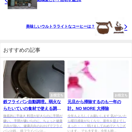
美味しいウルトラライトなコーヒーは？
おすすめの記事
お役立ち
お役立ち
鉄フライパン自動調理。弱火な
元旦から掃除するのも一年の
らたいていの食材で使える調理
計。NO MORE 大掃除
法
徹底的に手抜き 料理が好きなのに手間が
今年もよろしくお願いします 気がついた
嫌い。 手間が嫌いなのに、ちょっと健康
ら曜日感覚がなくなり、新年を迎えてし
志向が強い。 健康志向のおかげでフライ
まった・・・明けましておめでとうござ
パンは鉄。 鉄フライパンは...
います。 でも大丈夫。今年も時...