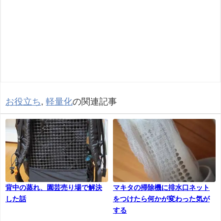
お役立ち
,
軽量化
の関連記事
背中の蒸れ、園芸売り場で解決
マキタの掃除機に排水口ネット
した話
をつけたら何かが変わった気が
する