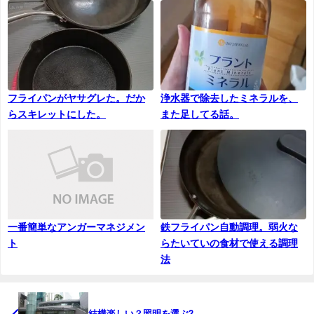
フライパンがヤサグレた。だか
浄水器で除去したミネラルを、
らスキレットにした。
また足してる話。
一番簡単なアンガーマネジメン
鉄フライパン自動調理。弱火な
ト
らたいていの食材で使える調理
法
結構楽しい？照明を選ぶ2