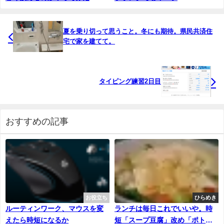
夏を乗り切って思うこと。冬にも期待。県民共済住
宅で家を建てて。
タイピング練習2日目
おすすめの記事
お役立ち
ひらめき
ルーティンワーク、マウスを変
ランチは毎日これでいいや。時
えたら時短になるか
短「スープ豆腐」改め「ポトー