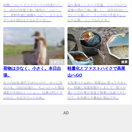
フ」
頻繁にコピペ デスクワークが日課だとし
温か美味しいスープ豆腐。 シンプルかつ
て、自分の作業で多い操作が「コピペ」
栄養が摂れて体に優しい。 試作3日目にし
だ。 資料作成に画像をコピペ。エクセル
てたどり着いた、ランチ向け手抜きレシ
データを別のエクセルデータに...
ピを公開。 シンプルなとき...
お役立ち
健康
荷物は少なく、小さく。本日出
軽量化とファストハイクで高尾
張。
山へGO
久々の出張 旅行ではないけど、久々に出
お礼参りと山めし 高尾山に登ってきまし
かける。1泊の出張だ。 ちょっとした商品
た。初夏に安産祈願をしまして、祈りが
撮影が今回のミッション。仕事はPCとデ
通じたのか妻が安産で無事に出産できた
ジカメ、そのマウントがあ...
ので、お礼参りを兼ねた登山です...
AD