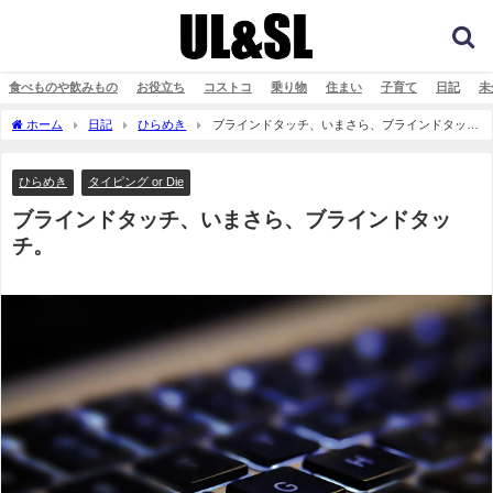
食べものや飲みもの
お役立ち
コストコ
乗り物
住まい
子育て
日記
未
ホーム
日記
ひらめき
ブラインドタッチ、いまさら、ブラインドタッ
チ。
ひらめき
タイピング or Die
ブラインドタッチ、いまさら、ブラインドタッ
チ。