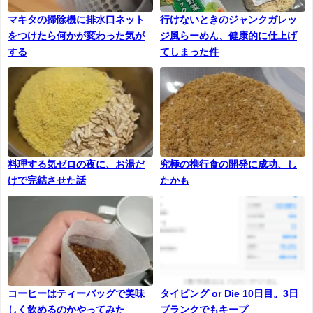
マキタの掃除機に排水口ネット
行けないときのジャンクガレッ
をつけたら何かが変わった気が
ジ風らーめん、健康的に仕上げ
する
てしまった件
料理する気ゼロの夜に、お湯だ
究極の携行食の開発に成功、し
けで完結させた話
たかも
コーヒーはティーバッグで美味
タイピング or Die 10日目。3日
しく飲めるのかやってみた
ブランクでもキープ