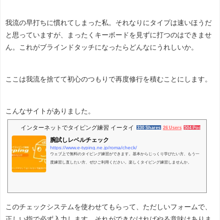
我流の早打ちに慣れてしまった私。それなりにタイプは速いほうだ
と思っていますが、まったくキーボードを見ずに打つのはできませ
ん。これがブラインドタッチになったらどんなにうれしいか。
ここは我流を捨てて初心のつもりで再度修行を積むことにします。
こんなサイトがありました。
インターネットでタイピング練習 イータイピング
330 Shares
26 Users
504 Pockets
腕試しレベルチェック
https://www.e-typing.ne.jp/roma/check/
ウェブ上で無料のタイピング練習ができます。基本からじっくり学びたい方、もう一
度練習し直したい方、ぜひご利用ください。楽しくタイピング練習しませんか。
このチェックシステムを使わせてもらって、ただしいフォームで、
正しい指で必ず入力します。それができなければやる意味はありま