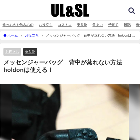
食べものや飲みもの
お役立ち
コストコ
乗り物
住まい
子育て
日記
未
ホーム
お役立ち
メッセンジャーバッグ 背中が蒸れない方法 holdonは使
える！
お役立ち
乗り物
メッセンジャーバッグ 背中が蒸れない方法
holdonは使える！