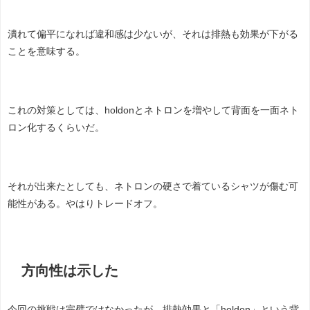
潰れて偏平になれば違和感は少ないが、それは排熱も効果が下がる
ことを意味する。
これの対策としては、holdonとネトロンを増やして背面を一面ネト
ロン化するくらいだ。
それが出来たとしても、ネトロンの硬さで着ているシャツが傷む可
能性がある。やはりトレードオフ。
方向性は示した
今回の挑戦は完璧ではなかったが、排熱効果と「holdon」という背