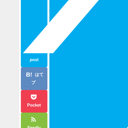
post
はて
ブ
Pocket
Feedly