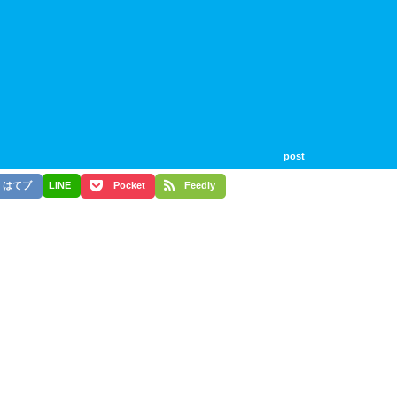
post
はてブ
LINE
Pocket
Feedly
。