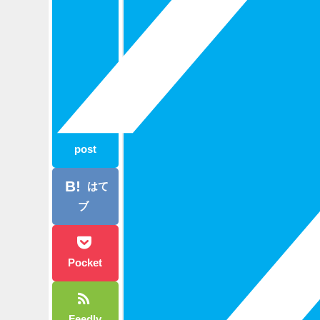
post
はて
ブ
Pocket
Feedly