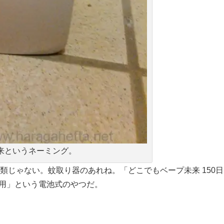
未来というネーミング。
の類じゃない。蚊取り器のあれね。「どこでもベープ未来 150日
虫用」という電池式のやつだ。