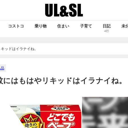
コストコ
乗り物
住まい
子育て
日記
未
4行
リキッドはイラナイね。
逸品
蚊にはもはやリキッドはイラナイね。