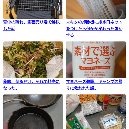
背中の蒸れ、園芸売り場で解決
マキタの掃除機に排水口ネット
した話
をつけたら何かが変わった気が
する
薬味、切るだけ。それで料亭に
マヨネーズ難民、キャンプの帰
なった。
りに救われた話。