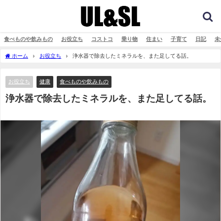
食べものや飲みもの
お役立ち
コストコ
乗り物
住まい
子育て
日記
未
ホーム
お役立ち
浄水器で除去したミネラルを、また足してる話。
お役立ち
健康
食べものや飲みもの
浄水器で除去したミネラルを、また足してる話。