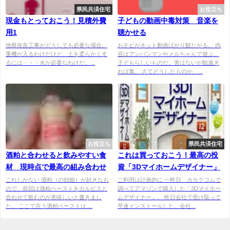
県民共済住宅
お役立ち
現金もとっておこう！見積外費
子どもの動画中毒対策 音楽を
用1
聴かせる
地盤改良工事がどうしても必要な場合。
おチビがネット動画ばかり観たがる。 内
重機が入るわけだけど、土を柔らかくす
容はアンパンマンやメルちゃんで遊ぶ、
るには・・・水が必要なわけだ。...
子どもらしいものだ。害はないが観過ぎ
れば毒。 さてどうしたものか。...
お役立ち
県民共済住宅
酒粕と合わせると飲みやすい食
これは買っておこう！最高の投
材 現時点で最高の組み合わせ
資「3Dマイホームデザイナー」
これしかない 酒粕（の効能）が好きなも
ご利用は計画的に 一昨日、カカクコムで
ので、前回は酒粕ペーストをカルピスと
調べてアマゾンで購入した「3Dマイホー
合わせて飲むのが美味しいと書きまし
ムデザイナー」。 昨日会社で受け取って
た。 ここで言う酒粕ペーストは ...
早速インストールした。会社...