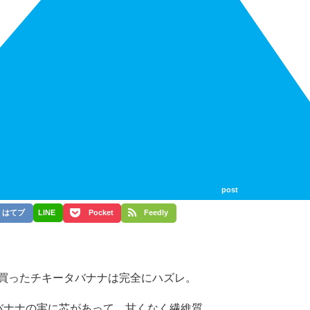
post
はてブ
LINE
Pocket
Feedly
で買ったチキータバナナは完全にハズレ。
バナナの実に芯があって、甘くなく繊維質。