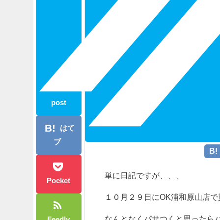
post
はて
ブ
単に日記ですが、、、
Pocket
１０月２９日にOK浦和原山店
なんとなくパサつくと思ったら
Feedly