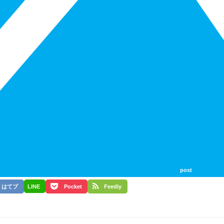
post
はてブ
LINE
Pocket
Feedly