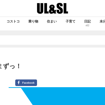
コストコ
乗り物
住まい
子育て
日記
未
4行
まずっ！
Facebook