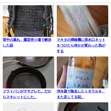
背中の蒸れ、園芸売り場で解決
マキタの掃除機に排水口ネット
した話
をつけたら何かが変わった気が
する
フライパンがヤサグレた。だか
浄水器で除去したミネラルを、
らスキレットにした。
また足してる話。