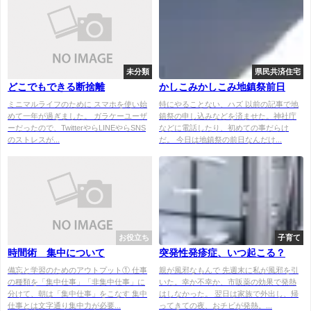
未分類
県民共済住宅
どこでもできる断捨離
かしこみかしこみ地鎮祭前日
ミニマルライフのために スマホを使い始
特にやることない、ハズ 以前の記事で地
めて一年が過ぎました。 ガラケーユーザ
鎮祭の申し込みなどを済ませた。神社庁
ーだったので、TwitterやらLINEやらSNS
などに電話したり、初めての事だらけ
のストレスが...
だ。 今日は地鎮祭の前日なんだけ...
お役立ち
子育て
時間術 集中について
突発性発疹症、いつ起こる？
備忘と学習のためのアウトプット① 仕事
親が風邪なもんで 先週末に私が風邪を引
の種類を「集中仕事」「非集中仕事」に
いた。幸か不幸か、市販薬の効果で発熱
分けて、朝は「集中仕事」をこなす 集中
はしなかった。 翌日は家族で外出し、帰
仕事とは文字通り集中力が必要...
ってきての夜、おチビが発熱。...