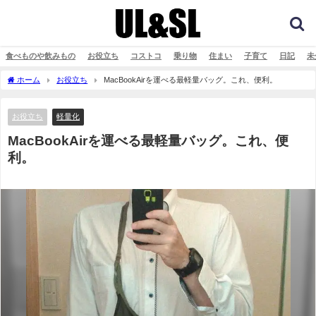
食べものや飲みもの
お役立ち
コストコ
乗り物
住まい
子育て
日記
未
ホーム
お役立ち
MacBookAirを運べる最軽量バッグ。これ、便利。
お役立ち
軽量化
MacBookAirを運べる最軽量バッグ。これ、便
利。