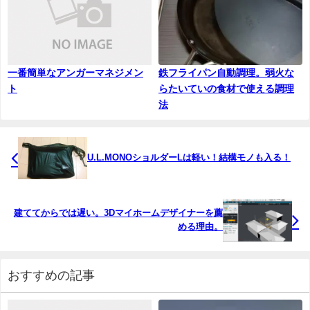
一番簡単なアンガーマネジメン
鉄フライパン自動調理。弱火な
ト
らたいていの食材で使える調理
法
U.L.MONOショルダーLは軽い！結構モノも入る！
建ててからでは遅い。3Dマイホームデザイナーを薦
める理由。
おすすめの記事