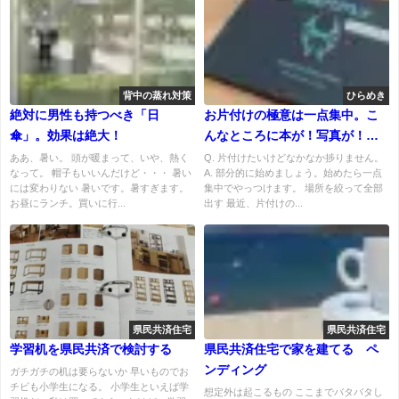
背中の蒸れ対策
ひらめき
絶対に男性も持つべき「日
お片付けの極意は一点集中。こ
傘」。効果は絶大！
んなところに本が！写真が！と
か禁止。
ああ、暑い。 頭が暖まって、いや、熱く
Q. 片付けたいけどなかなか捗りません。
なって。 帽子もいいんだけど・・・ 暑い
A. 部分的に始めましょう。始めたら一点
には変わりない 暑いです。暑すぎます。
集中でやっつけます。 場所を絞って全部
お昼にランチ。買いに行...
出す 最近、片付けの...
県民共済住宅
県民共済住宅
学習机を県民共済で検討する
県民共済住宅で家を建てる ペ
ンディング
ガチガチの机は要らないか 早いものでお
チビも小学生になる。 小学生といえば学
想定外は起こるもの ここまでバタバタし