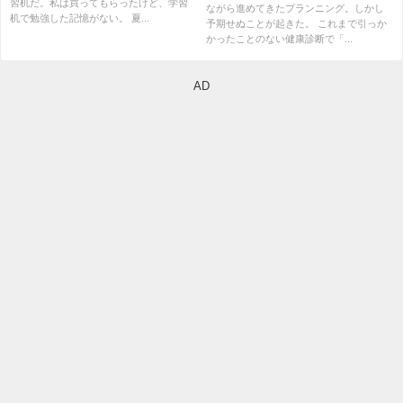
習机だ。私は買ってもらったけど、学習
ながら進めてきたプランニング。しかし
机で勉強した記憶がない。 夏...
予期せぬことが起きた。 これまで引っか
かったことのない健康診断で「...
AD