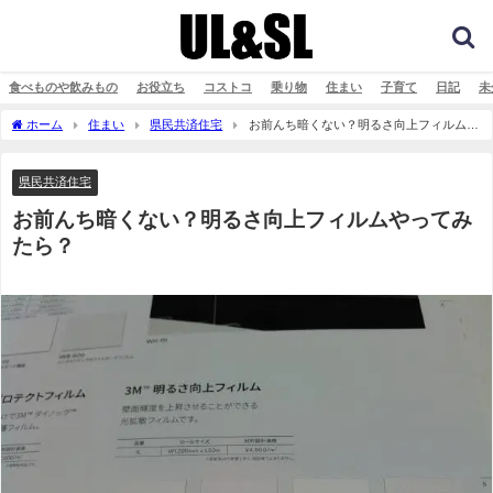
食べものや飲みもの
お役立ち
コストコ
乗り物
住まい
子育て
日記
未
ホーム
住まい
県民共済住宅
お前んち暗くない？明るさ向上フィルムや
ってみたら？
県民共済住宅
お前んち暗くない？明るさ向上フィルムやってみ
たら？