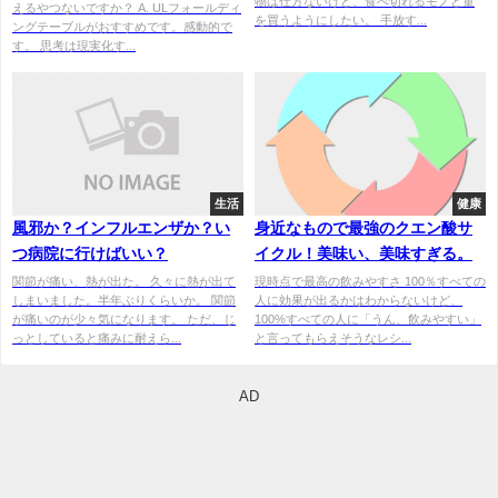
物は仕方ないけど、食べ切れるモノと量
えるやつないですか？ A. ULフォールディ
を買うようにしたい。 手放す...
ングテーブルがおすすめです。感動的で
す。 思考は現実化す...
生活
健康
風邪か？インフルエンザか？い
身近なもので最強のクエン酸サ
つ病院に行けばいい？
イクル！美味い、美味すぎる。
関節が痛い、熱が出た。 久々に熱が出て
現時点で最高の飲みやすさ 100％すべての
しまいました。半年ぶりくらいか。 関節
人に効果が出るかはわからないけど、
が痛いのが少々気になります。 ただ、じ
100%すべての人に「うん、飲みやすい」
っとしていると痛みに耐えら...
と言ってもらえそうなレシ...
AD