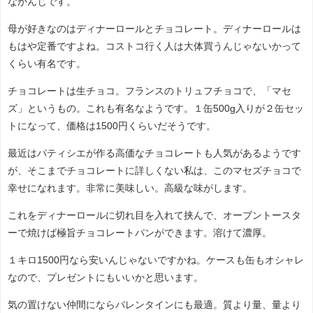
なかんじです。
母が好きなのはディナーロールとチョコレート。ディナーロールは
もはや定番ですよね。コストコ行く人は大体買うんじゃないかって
くらい有名です。
チョコレートは生チョコ。フランスのトリュフチョコで、「マセ
ズ」というもの。これも有名なようです。１缶500g入りが２缶セッ
トになって、価格は1500円くらいだそうです。
最近はパティシエが作る高価なチョコレートも人気があるようです
が、そこまでチョコレートに詳しくない私は、このマセズチョコで
幸せになれます。非常に美味しい。高級な味がします。
これをディナーロールに切れ目を入れて挟んで、オーブントースタ
ーで焼けば極旨チョコレートパンができます。溶けて濃厚。
１キロ1500円なら安いんじゃないですかね。ケースも缶もオシャレ
なので、プレゼントにもいいかと思います。
気の置けない仲間にならバレンタインにも最適。質より量、量より