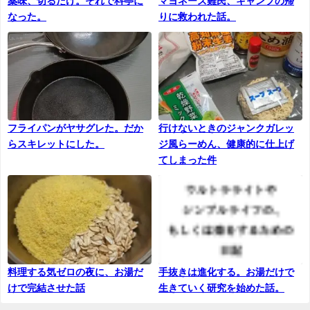
薬味、切るだけ。それで料亭に
マヨネーズ難民、キャンプの帰
なった。
りに救われた話。
フライパンがヤサグレた。だか
行けないときのジャンクガレッ
らスキレットにした。
ジ風らーめん、健康的に仕上げ
てしまった件
料理する気ゼロの夜に、お湯だ
手抜きは進化する。お湯だけで
けで完結させた話
生きていく研究を始めた話。