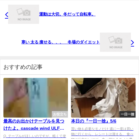
運動は大切。冬だって自転車。
寒い 太る 痩せる、、、 冬場のダイエット
おすすめの記事
お役立ち
一日一捨
最高のお出かけテーブルを見つ
本日の『一日一捨』5/6
けたよ。cascade wind ULF
買い物も必要なモノだけ 週に一度は買い
物に行くから、レシートは溜まる。 食べ
table。
Q. テーブルがほしいのですが、軽くて使