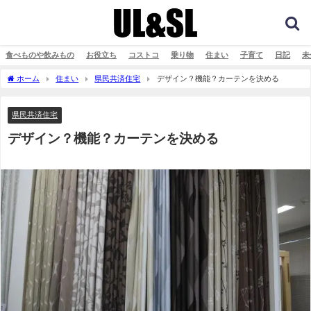
食べものや飲みもの
お役立ち
コストコ
乗り物
住まい
子育て
日記
未
ホーム
住まい
県民共済住宅
デザイン？機能？カーテンを決める
県民共済住宅
デザイン？機能？カーテンを決める