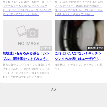
題か。
命を預けるモノ以外は、もはや100円ショ
嬉しい誤算 実は県民共済住宅あるあるの
ップで揃えても充分なんじゃないか？
ようなのだけど、結構な頻度で標準の仕
あ、ダイソーは100円ショップじゃないで
様というものが変わる。 先日設計士さん
すね。でもすごいよね、低価...
との打ち合わせを終えて（あと...
お役立ち
県民共済住宅
無駄遣いもみるみる減る！シン
これはいただけない！キッチン
プルに家計簿をつけてみよう。
シンクの水切りはユーザビリテ
ィ最低だ
財布を出せ シンプルライフを目指して生
食洗機よりも使えるシンクと水切りを選
活するにあたり、家計の管理もシンプル
べ！...
にしたいと思いました。収支を把握して
おくことは裕福でも貧乏でも大切...
AD