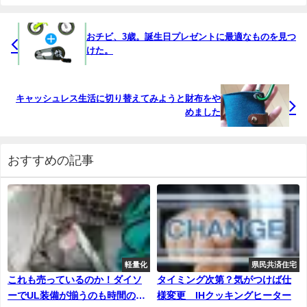
おチビ、3歳。誕生日プレゼントに最適なものを見つ
けた。
キャッシュレス生活に切り替えてみようと財布をや
めました
おすすめの記事
軽量化
県民共済住宅
これも売っているのか！ダイソ
タイミング次第？気がつけば仕
ーでUL装備が揃うのも時間の問
様変更 IHクッキングヒーター