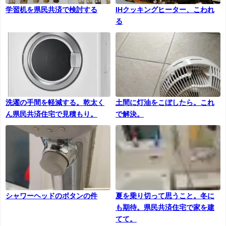
学習机を県民共済で検討する
IHクッキングヒーター、こわれ
る
洗濯の手間を軽減する。乾太く
土間に灯油をこぼしたら。これ
ん県民共済住宅で見積もり。
で解決。
シャワーヘッドのボタンの件
夏を乗り切って思うこと。冬に
も期待。県民共済住宅で家を建
てて。