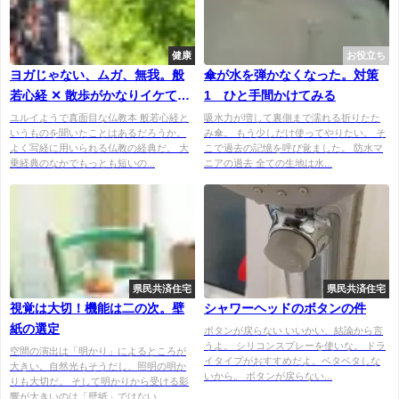
健康
お役立ち
ヨガじゃない、ムガ、無我。般
傘が水を弾かなくなった。対策
若心経 ✕ 散歩がかなりイケて
1 ひと手間かけてみる
る。
ユルイようで真面目な仏教本 般若心経と
吸水力が増して裏側まで濡れる折りたた
いうものを聞いたことはあるだろうか。
み傘。 もう少しだけ使ってやりたい。 そ
よく写経に用いられる仏教の経典だ。 大
こで過去の記憶を呼び覚ました。 防水マ
乗経典のなかでもっとも短いの...
ニアの過去 全ての生地は水...
県民共済住宅
県民共済住宅
視覚は大切！機能は二の次。壁
シャワーヘッドのボタンの件
紙の選定
ボタンが戻らない いいかい、結論から言
うよ。 シリコンスプレーを使いな。 ドラ
空間の演出は「明かり」によるところが
イタイプがおすすめだよ。ベタベタしな
大きい。自然光もそうだし、照明の明か
いから。 ボタンが戻らない...
りも大切だ。 そして明かりから受ける影
響が大きいのは「壁紙」ではない...