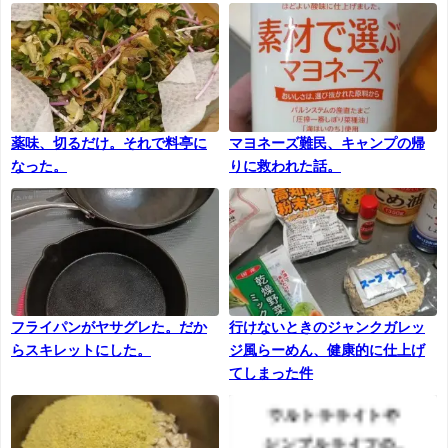
薬味、切るだけ。それで料亭に
マヨネーズ難民、キャンプの帰
なった。
りに救われた話。
フライパンがヤサグレた。だか
行けないときのジャンクガレッ
らスキレットにした。
ジ風らーめん、健康的に仕上げ
てしまった件