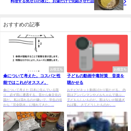
料理する気ゼロの夜に、お湯だけで完結させた話
おすすめの記事
お役立ち
お役立ち
傘について考えた。コスパと性
子どもの動画中毒対策 音楽を
能ではこれがオススメ。
聴かせる
傘について考えた 日本に住んでいる限
おチビがネット動画ばかり観たがる。 内
り、必ず雨に遭遇する。昔から傘文化の
容はアンパンマンやメルちゃんで遊ぶ、
国だ。 私は濡れるのが嫌いで、学生の頃
子どもらしいものだ。害はないが観過ぎ
から「完全防水」に憧れてきた。...
れば毒。 さてどうしたものか。...