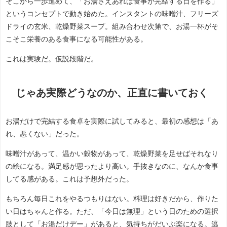
そこから一歩進めて、「お湯さえあれば食事が完結する日を作る」
というコンセプトで動き始めた。インスタントの味噌汁、フリーズ
ドライの玄米、乾燥野菜スープ。組み合わせ次第で、お湯一杯がそ
こそこ栄養のある食事になる可能性がある。
これは実験だ。仮説段階だ。
じゃあ実際どうなのか、正直に書いておく
お湯だけで完結する食卓を実際に試してみると、最初の感想は「あ
れ、悪くない」だった。
味噌汁があって、温かい穀物があって、乾燥野菜を足せばそれなり
の絵になる。満足感が思ったより高い。手抜きなのに、なんか食事
してる感がある。これは予想外だった。
もちろん毎日これをやるつもりはない。料理は好きだから、作りた
い日はちゃんと作る。ただ、「今日は無理」という日のための選択
肢として「お湯だけデー」があると、気持ちがだいぶ楽になる。逃