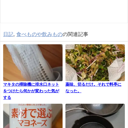
日記
,
食べものや飲みもの
の関連記事
マキタの掃除機に排水口ネット
薬味、切るだけ。それで料亭に
をつけたら何かが変わった気が
なった。
する