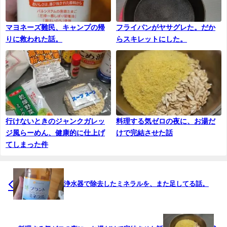
マヨネーズ難民、キャンプの帰
フライパンがヤサグレた。だか
りに救われた話。
らスキレットにした。
行けないときのジャンクガレッ
料理する気ゼロの夜に、お湯だ
ジ風らーめん、健康的に仕上げ
けで完結させた話
てしまった件
浄水器で除去したミネラルを、また足してる話。