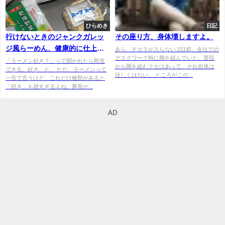
ひらめき
日記
行けないときのジャンクガレッ
その座り方、身体壊しますよ。
ジ風らーめん、健康的に仕上げ
あら、チカラが入らない 2日前、会社での
デスクワーク時に脚を組んでいた。普段
てしまった件
「ラーメン好き？」って聞かれたら即答
から脚を組むクセはあって、それ自体は
できる。好き、と。 ただ、ラーメンって
珍しくはない。 ところがこの...
一言で言うけど、これだけ種類があると
「好き」も雑すぎるよね。豚骨が...
AD