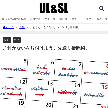
食べものや飲みもの
お役立ち
コストコ
乗り物
住まい
子育て
日記
未
ホーム
日記
片付かないを片付けよう。先送り掃除術。
日記
生活
片付かないを片付けよう。先送り掃除術。