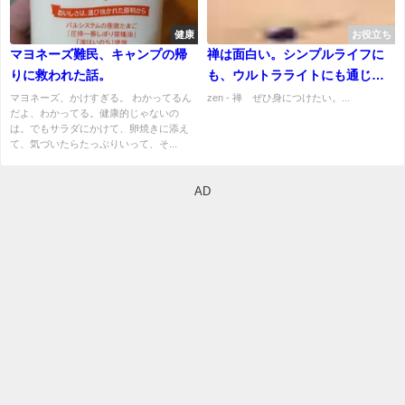
健康
お役立ち
マヨネーズ難民、キャンプの帰
禅は面白い。シンプルライフに
りに救われた話。
も、ウルトラライトにも通じて
いた。
マヨネーズ、かけすぎる。 わかってるん
zen - 禅 ぜひ身につけたい。...
だよ、わかってる。健康的じゃないの
は。でもサラダにかけて、卵焼きに添え
て、気づいたらたっぷりいって、そ...
AD