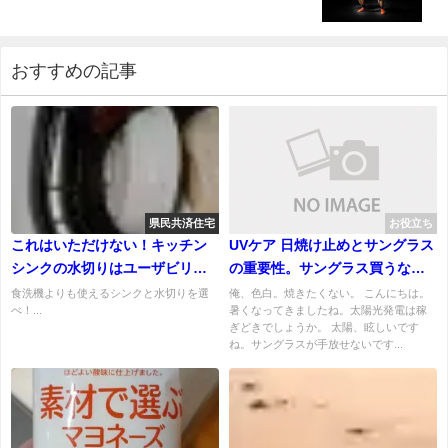
おすすめの記事
県民共済住宅
お役立ち
これはいただけない！キッチン
UVケア 日焼け止めとサングラス
シンクの水切りはユーザビリテ
の重要性。サングラス買うなら
ィ最低だ
レンズの種類も気にしてみよ
食洗機よりも使えるシンクと水切りを選
俺、色白。焼きたくない。 こんにちは。
べ！...
暑くなってきましたね。太陽光発電は稼
う。
ぎどきでしょうか。 太陽、眩しいです
ね。サングラスが手放せないです...