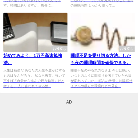
す。時間はありますが、悠長に...
の睡眠時間 しっかり眠って...
お役立ち
お役立ち
始めてみよう、1万円高速勉強
睡眠不足を乗り切る方法。しか
法。
も夜の睡眠時間を確保できる。
人生は勉強だ あなたの人生を豊かにする
睡眠不足のやる気のなさよ 今日は眠い。
ものはなんだろう。 私なら教育、強いて
いつものように間取りを考えていたら日
言えば「自分から進んで行う勉強」だと
が変わっていた。 眠さの改善には睡眠サ
考える。 人に言われてやる勉...
イクルや眠りの環境などの見直...
AD