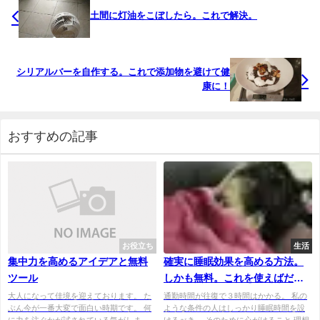
土間に灯油をこぼしたら。これで解決。
シリアルバーを自作する。これで添加物を避けて健
康に！
おすすめの記事
お役立ち
生活
集中力を高めるアイデアと無料
確実に睡眠効果を高める方法。
ツール
しかも無料。これを使えばだい
たいOK。
大人になって佳境を迎えております。 た
通勤時間が往復で３時間はかかる。 私の
ぶん今が一番大変で面白い時期です。 何
ような条件の人はしっかり睡眠時間を設
に力を注ぐかが試されている気がしま
けるべき。 そのために心がけること 理想