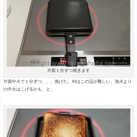
片面１分ずつ焼きます
片面中火で１分ずつ、、、焦げた。IHはこの辺が難しい。強火より
の中火はこげるかも、と。