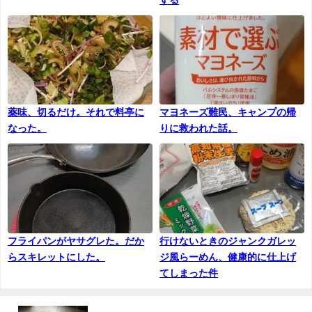
薬味、切るだけ。それで料亭に
マヨネーズ難民、キャンプの帰
なった。
りに救われた話。
フライパンがヤサグレた。だか
行けないときのジャンクガレッ
らスキレットにした。
ジ風らーめん、健康的に仕上げ
てしまった件