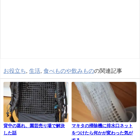
お役立ち
,
生活
,
食べものや飲みもの
の関連記事
背中の蒸れ、園芸売り場で解決
マキタの掃除機に排水口ネット
した話
をつけたら何かが変わった気が
する