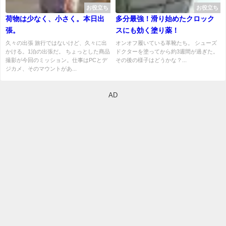
お役立ち
お役立ち
荷物は少なく、小さく。本日出
多分最強！滑り始めたクロック
張。
スにも効く塗り薬！
久々の出張 旅行ではないけど、久々に出
オンオフ履いている革靴たち。 シューズ
かける。1泊の出張だ。 ちょっとした商品
ドクターを塗ってから約3週間が過ぎた。
撮影が今回のミッション。仕事はPCとデ
その後の様子はどうかな？...
ジカメ、そのマウントがあ...
AD