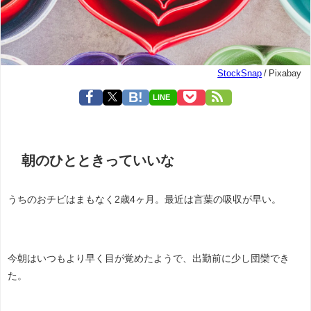
StockSnap
/ Pixabay
LINE
朝のひとときっていいな
うちのおチビはまもなく2歳4ヶ月。最近は言葉の吸収が早い。
今朝はいつもより早く目が覚めたようで、出勤前に少し団欒でき
た。