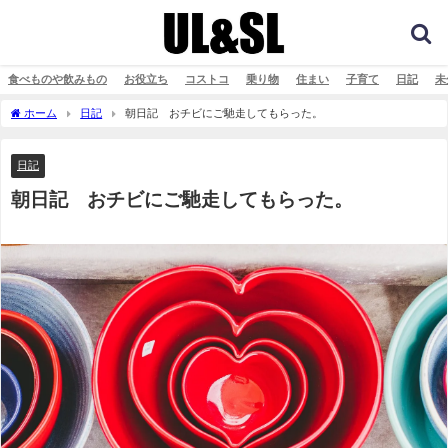
食べものや飲みもの
お役立ち
コストコ
乗り物
住まい
子育て
日記
未
ホーム
日記
朝日記 おチビにご馳走してもらった。
日記
朝日記 おチビにご馳走してもらった。