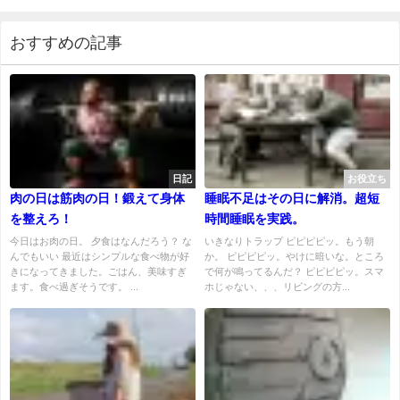
おすすめの記事
日記
お役立ち
肉の日は筋肉の日！鍛えて身体
睡眠不足はその日に解消。超短
を整えろ！
時間睡眠を実践。
今日はお肉の日。 夕食はなんだろう？ な
いきなりトラップ ピピピピッ。もう朝
んでもいい 最近はシンプルな食べ物が好
か。 ピピピピッ。やけに暗いな。ところ
きになってきました。ごはん、美味すぎ
で何が鳴ってるんだ？ ピピピピッ。スマ
ます。食べ過ぎそうです。 ...
ホじゃない、、、リビングの方...