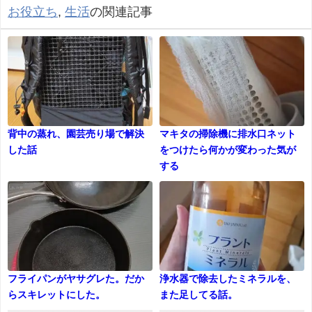
お役立ち
,
生活
の関連記事
背中の蒸れ、園芸売り場で解決
マキタの掃除機に排水口ネット
した話
をつけたら何かが変わった気が
する
フライパンがヤサグレた。だか
浄水器で除去したミネラルを、
らスキレットにした。
また足してる話。