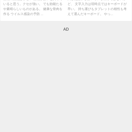
いると思う。クセが強い。 でも効能たる
ど、 文字入力は現時点ではキーボードが
や素晴らしいものがある。 健康な骨肉を
早い。 持ち運びもタブレットの相性も考
作る ウイルス感染の予防 ...
えて選んだキーボード。 やっ...
AD