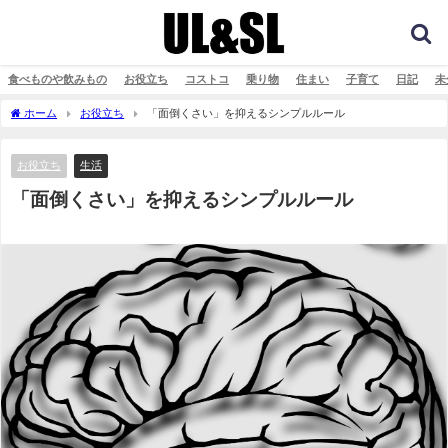
食べものや飲みもの
お役立ち
コストコ
乗り物
住まい
子育て
日記
未
ホーム
お役立ち
「面倒くさい」を抑えるシンプルルール
お役立ち
生活
「面倒くさい」を抑えるシンプルルール