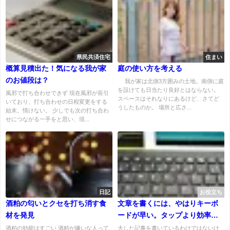
県民共済住宅
住まい
概算見積出た！気になる我が家
庭の使い方を考える
のお値段は？
我が家は北側3方囲みの土地。南側に庭
を設けても日当たり良好とはならない。
風邪で打ち合わせできず 現在風邪が長引
スペースはそれなりにあるけど、さてど
いており、打ち合わせの日程変更をする
うしたものか。 場所と広さ...
始末。情けない。 少しでも次の打ち合わ
せにつながる一手をと思い、現...
日記
お役立ち
酒粕の匂いとクセを打ち消す食
文章を書くには、やはりキーボ
材を発見
ードが早い。タップより効率
的。
酒粕の効能はすごい 酒粕が嫌いな人って
大した記事を書いているわけではないけ