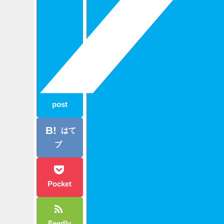
post
はて
ブ
Pocket
Feedly