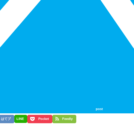
post
はてブ
LINE
Pocket
Feedly