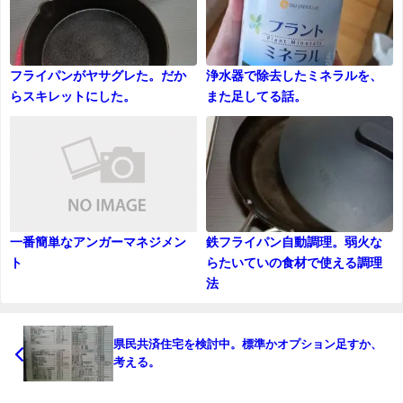
フライパンがヤサグレた。だか
浄水器で除去したミネラルを、
らスキレットにした。
また足してる話。
一番簡単なアンガーマネジメン
鉄フライパン自動調理。弱火な
ト
らたいていの食材で使える調理
法
県民共済住宅を検討中。標準かオプション足すか、
考える。