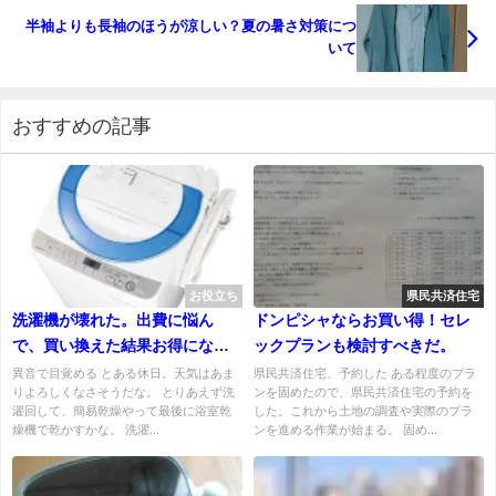
半袖よりも長袖のほうが涼しい？夏の暑さ対策につ
いて
おすすめの記事
お役立ち
県民共済住宅
洗濯機が壊れた。出費に悩ん
ドンピシャならお買い得！セレ
で、買い換えた結果お得になっ
ックプランも検討すべきだ。
たかも。
異音で目覚める とある休日。天気はあま
県民共済住宅、予約した ある程度のプラ
りよろしくなさそうだな。 とりあえず洗
ンを固めたので、県民共済住宅の予約を
濯回して、簡易乾燥やって最後に浴室乾
した。これから土地の調査や実際のプラ
燥機で乾かすかな。 洗濯...
ンを進める作業が始まる。 固め...