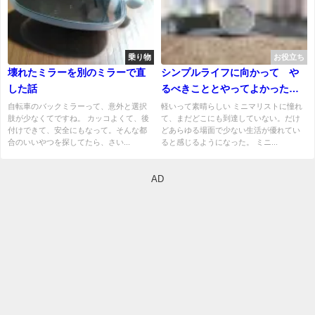
乗り物
お役立ち
壊れたミラーを別のミラーで直
シンプルライフに向かって や
した話
るべきこととやってよかったこ
と
自転車のバックミラーって、意外と選択
軽いって素晴らしい ミニマリストに憧れ
肢が少なくてですね。 カッコよくて、後
て、まだどこにも到達していない。だけ
付けできて、安全にもなって。そんな都
どあらゆる場面で少ない生活が優れてい
合のいいやつを探してたら、さい...
ると感じるようになった。 ミニ...
AD